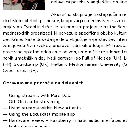
delavnica poteka v angleščini, on-lin
Akustično skupno je nastajajoča mrež
okoljskih spletnih prenosov, ki opozarja na edinstvene zvoke
krajev po Evropi in širše. Je skupnostni projekt trenutno šest
mednarodnih organizacij, ki povezuje specifično obliko kultur
dediščine. Naše dosedanje delo vključuje vzpostavitev inter
zemljevida živih zvokov, pripravo radijskih oddaj in FM razsta
povezano spletno oddajanje ob zori, umetniške rezidence te
novih umetniških del. Naši partnerji so Full of Noises (UK),
(FR), Soundcamp (UK), Hellenic Mediterranean University (G
Cyberforest (JP).
Obravnavana področja na delavnici:
— Using streams with Pure Data
— Off-Grid audio streaming
— Using streams within New Atlantis
— Using the Locuscast mobile app
— Hardware review – Raspberry Pi hats, audio interfaces e
— Making microphones